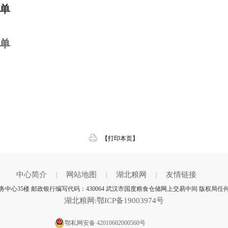
清单
清单
【打印本页】
中心简介
网站地图
湖北粮网
友情链接
|
|
|
中心35楼 邮政银行编写代码：430064 武汉市国度粮食仓储网上交易中间 版权局任
湖北粮网:鄂ICP备19003974号
鄂私网安备 42010602000560号