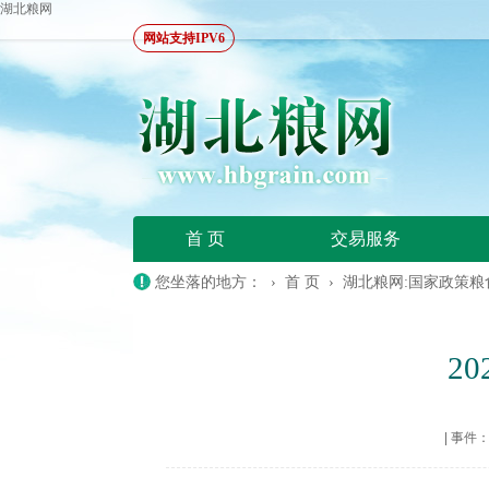
湖北粮网
网站支持IPV6
首 页
交易服务
您坐落的地方： ›
首 页
›
湖北粮网:国家政策粮
2
|
事件：20