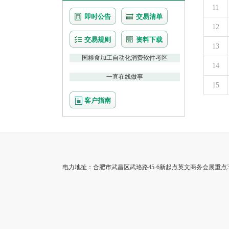
11
即时公告
交易清单
12
交易规则
资料下载
13
国粮食加工自动化消费软件考区
14
一直在线做事
15
客户指南
电力地扯：合肥市武昌区武珞路45-6新起点英文商务会展重点3