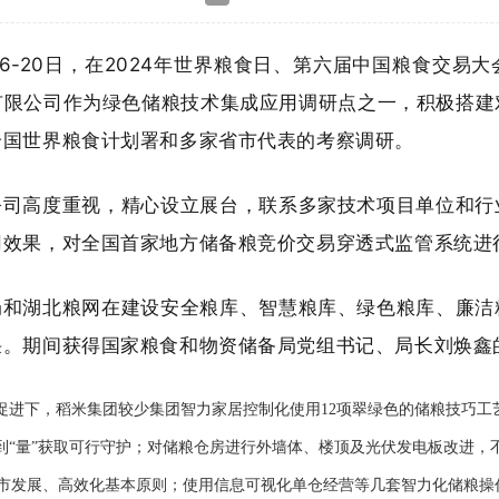
16-20日，在2024年世界粮食日、第六届中国粮食交易
有限公司作为绿色储粮技术集成应用调研点之一，积极搭建
合国世界粮食计划署和多家省市代表的考察调研。
公司高度重视，精心设立展台，联系多家技术项目单位和行
用效果，对全国首家地方储备粮竞价交易穿透式监管系统进
局和湖北粮网在建设安全粮库、智慧粮库、绿色粮库、廉洁
采。期间获得国家粮食和物资储备局党组书记、局长刘焕鑫
下，稻米集团较少集团智力家居控制化使用12项翠绿色的储粮技巧工艺
”到“量”获取可行守护；对储粮仓房进行外墙体、楼顶及光伏发电板改进
城市发展、高效化基本原则；使用信息可视化单仓经营等几套智力化储粮