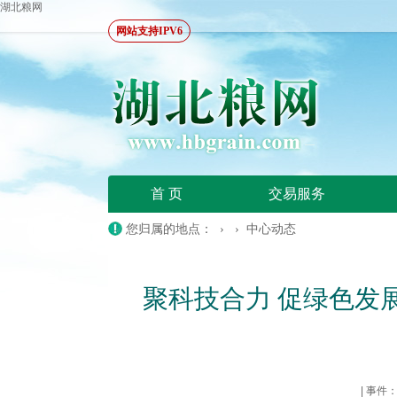
湖北粮网
网站支持IPV6
首 页
交易服务
您归属的地点： › ›
中心动态
聚科技合力 促绿色发
|
事件：20