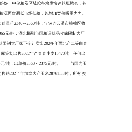
份好，中储粮及区域贮备粮库快速轮班腾仓，各
粮源再次调低市场低价，以增加竞价吸重力力。
价量价2340～2360/吨；宁波连云港市赣榆区收
～2365元/吨；湖北邯郸市国粮调味品收储限制大厂
收储限制大厂家下令让卖出202多年西北产二等白春
库策划出售2022年产春春小麦15470吨，任何出
5元/吨，出单价2360～2375元/吨。 与国内玉
02半年加拿大产玉米28761.55吨，所有 交