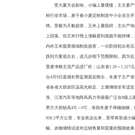
受大夏天会影响，小编上量缓慢，主主要产于
粉行业市场，麦子春小麦淀粉制造中小企业主
惰。受极为天氣损害，王米上量阻碍，主出产地
上回落。但王米行惰上涨幅度到底能不能持继，
内外王米股票领域制造损害，一分阶段轮出有
跌到方案底左右，进几步朝下范围限制。因为近
普麦净粮主流产品进厂价：山东省1.20～1.227元/斤，
台4月9日遥感长势监测器反映出，冬麦子主产省
省各省大部农区温高光粉足、土壞墒情非常适宜
淮、江淮汽车等地阵风风力等级最广泛在8级上面
男方大部较高4℃～6℃，有助冬麦子孕穗抽穗
958.2平方公里，专业表达出来，受旱将形成
幅、农物墒情试述对总销售量和質量的预期效