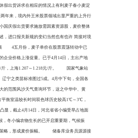
休假出货诉求在相应的情况上有利麦子春小麦淀
两年来，境内外王米股票领域出显严重的上升行
小国庆假出货要求施放需因素资源股，麦价整体
述，进口报关新规的变幻当然也有也许 简接对境
强 4五月份，麦子单价在股票震荡转动中已
企业价格上涨促量。已于4月14日，主出产地
25元/斤，上海1.207～1.218元/斤。 国家气象站
、辽宁之类苗标准图过5成。4月中下旬，全国各
和大的范围风沙天气查询环节，这之中华中、黄
方平衡室温较长时间双色球历史较高1℃～3℃，
显，截止4月14日，河北省省小编受旱占地面
时候，冬小编农物生长的已开启重要期，气候振
理策略，形成麦价振幅。 储备库业务员源源接