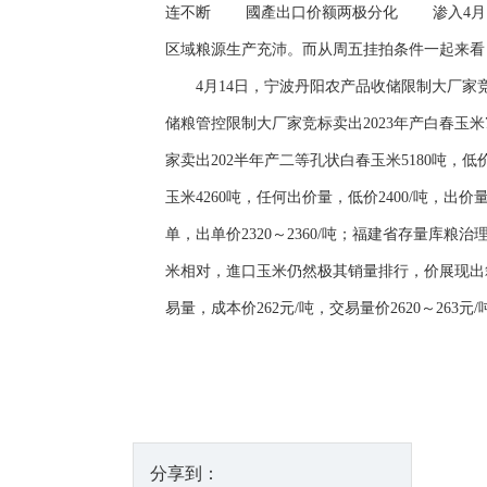
连不断 國產出口价额两极分化 渗入4月，
区域粮源生产充沛。而从周五挂拍条件一起来看
4月14日，宁波丹阳农产品收储限制大厂家竞标卖出
储粮管控限制大厂家竞标卖出2023年产白春玉米74
家卖出202半年产二等孔状白春玉米5180吨，
玉米4260吨，任何出价量，低价2400/吨，出
单，出单价2320～2360/吨；福建省存量库粮治
米相对，進口玉米仍然极其销量排行，价展现出箱顶
易量，成本价262元/吨，交易量价2620～26
分享到：