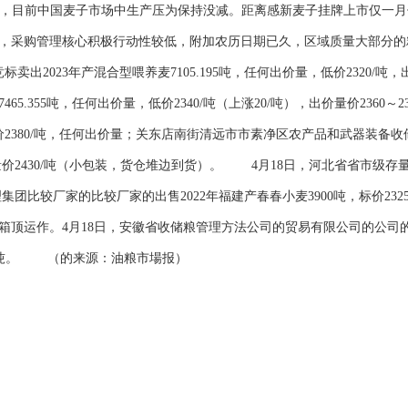
目前中国麦子市场中生产压为保持没减。距离感新麦子挂牌上市仅一月
，采购管理核心积极行动性较低，附加农历日期已久，区域质量大部分的
2023年产混合型喂养麦7105.195吨，任何出价量，低价2320/吨，出
65.355吨，任何出价量，低价2340/吨（上涨20/吨），出价量价2360
低价2380/吨，任何出价量；关东店南街清远市市素净区农产品和武器装备
价量价2430/吨（小包装，货仓堆边到货）。 4月18日，河北省省市级存量
理集团比较厂家的比较厂家的出售2022年福建产春春小麦3900吨，标价232
运作。4月18日，安徽省收储粮管理方法公司的贸易有限公司的公司的售销2
3元/吨。 （的来源：油粮市場报）