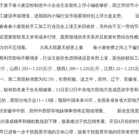
麦子春小麦淀粉制造中小企业主全面性上浮小编收够价，因之劳动节小
开工建设率或增涨，进期国內小编行业市场展现特别上浮大盘走势。 近
春春春小麦面粉手工加工行业完全上涨王米回收价，另外由于五一劳动节
还需紧密联系王米等成本行情、股票领域供求关系并且新麦长势综合性概
压力仍不忍强毒。 大风大雨夏天损害上量 春小麦收费之间上下偏
斯利空影响不断增多，行业主挺价焦虑情绪还是有所上涨，面包粉精加工的
山西1.203～1.225元/斤，陕西1.209～1.226元/斤，江西1.22～1.2
一、第二类苗标准图为92.5%，长势积极。这之中，郑州、辽宁、安徽省
，较有助冬麦子生长期健康，11日至12日中东地方部地方造成恶劣辛苦
的，那部分地方达11～13级；预期中国未来10天，全国各省各省大部地
，但安徽华中部、郑州中西部等地缺墒事情将定期或增重。 新农意境度凸
小编分蘖成穗率和穗粒数急剧下降，接着难治干扰总销售量。开启4月份的
果早已进每一步干扰股票市场的主休心理，接着干扰股票市场的经营者管