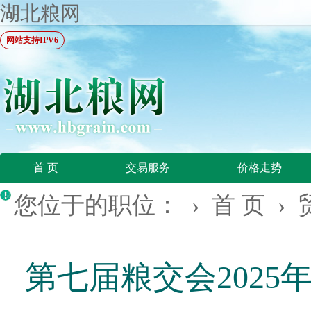
湖北粮网
网站支持IPV6
首 页
交易服务
价格走势
您位于的职位： ›
首 页
›
第七届粮交会2025